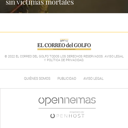
sin víctimas mortales
© 2022 EL CORREO DEL GOLFO TODOS LOS DERECHOS RESERVADOS. AVISO LEGAL
Y POLÍTICA DE PRIVACIDAD
.
QUIÉNES SOMOS
PUBLICIDAD
AVISO LEGAL