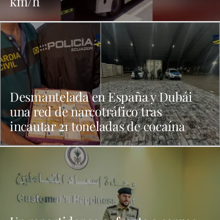
km/h
Desmantelada en España y Dubái
una red de narcotráfico tras
incautar 21 toneladas de cocaína