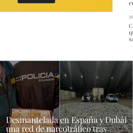
e
25
C
q
s
Desmantelada en España y Dubái
una red de narcotráfico tras