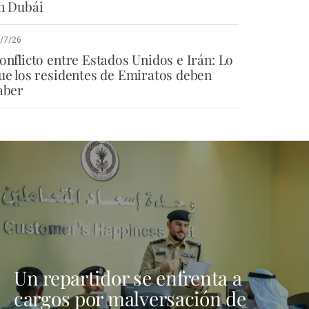
n Dubái
/7/26
onflicto entre Estados Unidos e Irán: Lo
ue los residentes de Emiratos deben
aber
Un repartidor se enfrenta a
cargos por malversación de