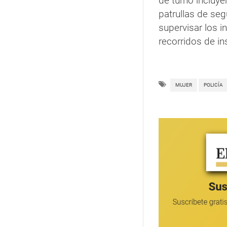
de turno incluye
patrullas de seg
supervisar los in
recorridos de in
MUJER
POLICÍA