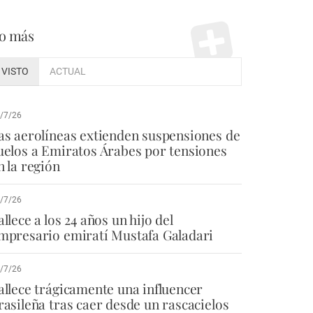
o más
VISTO
ACTUAL
/7/26
as aerolíneas extienden suspensiones de
uelos a Emiratos Árabes por tensiones
n la región
/7/26
allece a los 24 años un hijo del
mpresario emiratí Mustafa Galadari
/7/26
allece trágicamente una influencer
rasileña tras caer desde un rascacielos