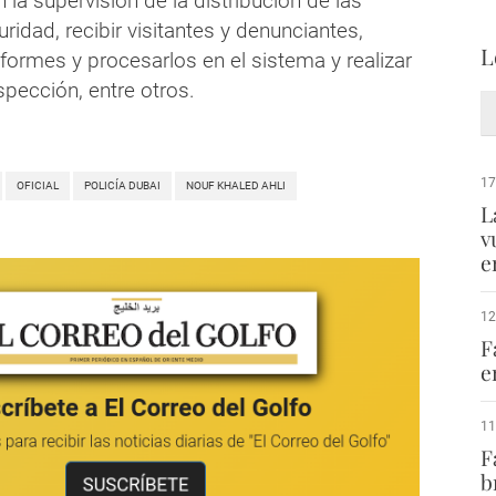
n la supervisión de la distribución de las
uridad, recibir visitantes y denunciantes,
L
formes y procesarlos en el sistema y ​​realizar
spección, entre otros.
17
OFICIAL
POLICÍA DUBAI
NOUF KHALED AHLI
L
v
e
12
F
e
11
F
b