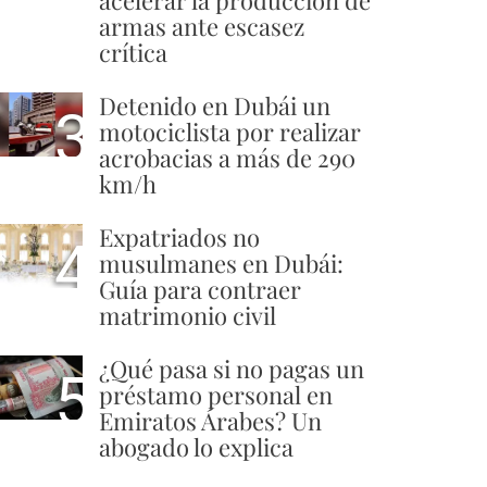
acelerar la producción de
armas ante escasez
crítica
Detenido en Dubái un
3
motociclista por realizar
acrobacias a más de 290
km/h
Expatriados no
4
musulmanes en Dubái:
Guía para contraer
matrimonio civil
¿Qué pasa si no pagas un
5
préstamo personal en
Emiratos Árabes? Un
abogado lo explica