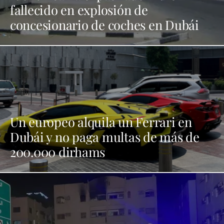
fallecido en explosión de
concesionario de coches en Dubái
Un europeo alquila un Ferrari en
Dubái y no paga multas de más de
200.000 dirhams