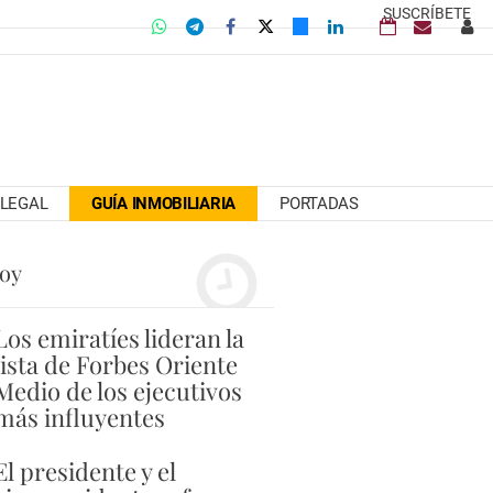
SUSCRÍBETE
LEGAL
GUÍA INMOBILIARIA
PORTADAS
hoy
Los emiratíes lideran la
lista de Forbes Oriente
Medio de los ejecutivos
más influyentes
El presidente y el