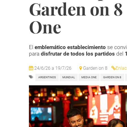
Garden on 8
One
El
emblemático establecimiento
se convi
para
disfrutar de todos los partidos
del
1
24/6/26
a
19/7/26
Garden on 8
Enlac
ARGENTINOS
MUNDIAL
MEDIA ONE
GARDEN ON 8