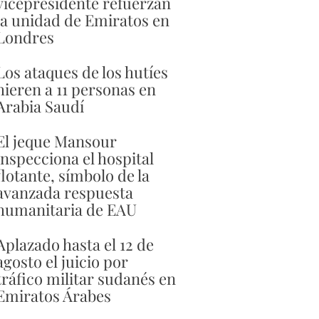
vicepresidente refuerzan
la unidad de Emiratos en
Londres
Los ataques de los hutíes
hieren a 11 personas en
Arabia Saudí
El jeque Mansour
inspecciona el hospital
flotante, símbolo de la
avanzada respuesta
humanitaria de EAU
Aplazado hasta el 12 de
agosto el juicio por
tráfico militar sudanés en
Emiratos Árabes