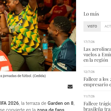
Lo más
VISTO
ACT
17/7/26
Las aerolíne
vuelos a Emi
en la región
12/7/26
s jornadas de fútbol. (Cedida)
Fallece a los 
empresario e
11/7/26
Fallece trág
FIFA 2026
, la terraza de
Garden on 8
,
brasileña tra
 se convierte en la
zona de fans