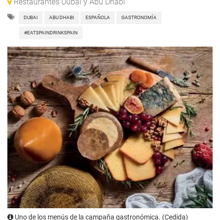
Restaurantes Dubai y Abu Dhabi
DUBAI
ABU DHABI
ESPAÑOLA
GASTRONOMÍA
#EATSPAINDRINKSPAIN
Uno de los menús de la campaña gastronómica. (Cedida)