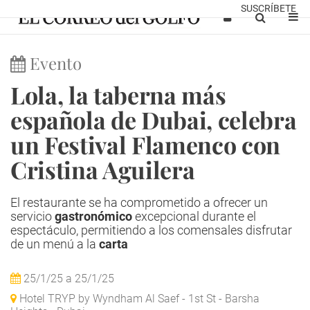
SUSCRÍBETE
Evento
Lola, la taberna más
española de Dubai, celebra
un Festival Flamenco con
Cristina Aguilera
El restaurante se ha comprometido a ofrecer un
servicio
gastronómico
excepcional durante el
espectáculo, permitiendo a los comensales disfrutar
de un menú a la
carta
25/1/25
a
25/1/25
Hotel TRYP by Wyndham Al Saef - 1st St - Barsha