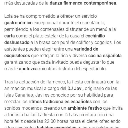
más destacadas de la
danza flamenca contemporánea
.
Lola se ha comprometido a ofrecer un servicio
gastronómico
excepcional durante el espectáculo,
permitiendo a los comensales disfrutar de un menú a la
carta
como el plato estelar de la casa el
cochinillo
deshuesado
a la brasa con puré de coliflor y cogollos. Los
asistentes pueden elegir entre una
variedad de
exquisiteces
que reflejan la rica y diversa
cocina española
,
garantizando que cada invitado pueda degustar lo que
más le
apetezca
mientras disfruta del espectáculo.
Tras la actuación de flamenco, la fiesta continuará con la
animación musical a cargo del
DJ Javi,
originario de las
Islas Canarias. Javi es conocido por su habilidad para
mezclar los
ritmos tradicionales españoles
con los
sonidos modernos, creando un
ambiente festivo
que invita
a todos a bailar. La fiesta con DJ Javi contará con una
hora feliz desde las 22.00 horas hasta el cierre, ofreciendo
a los asistentes
bebidas especiales
mientras celebran en