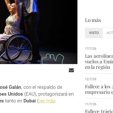
Lo más
VISTO
ACT
17/7/26
Las aerolíne
vuelos a Emi
en la región
12/7/26
Fallece a los 
José Galán
, con el
respaldo de
empresario e
bes Unidos
(EAU), protagonizará en
nes
tanto en
Dubai
(
ver más
11/7/26
Fallece trág