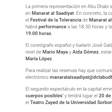
La primera representación en Abu Dhabi s
en
Manarat al Saadiyat
. En concreto, la 
el
Festival de la Tolerancia
de
Manarat al
habrá
performance
a las 18.30 horas y ta
19.00 horas
.
El coreógrafo español y bailarín José Gal
nivel de
Mario Maya
y
Aida Gómez
, esta
María López
.
Para realizar las reservas hay que comunic
electrónico
manaratalsaadiyat@dctabudh
El segundo espectáculo en la capital emi
cuerpos posibles'
y tendrá lugar el
20 de
el
Teatro Zayed de la Universidad Sorbo