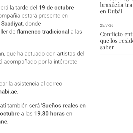
brasileña tra
erá la tarde del
19 de octubre
en Dubái
compañía estará presente en
 Saadiyat,
donde
25/7/26
ller de
flamenco tradicional
a las
Conflicto en
que los resi
saber
án, que ha actuado con artistas del
rá acompañado por la intérprete
ar la asistencia al correo
abi.ae
.
ratí también será
'Sueños reales en
 octubre
a las
19.30 horas
en
nne.