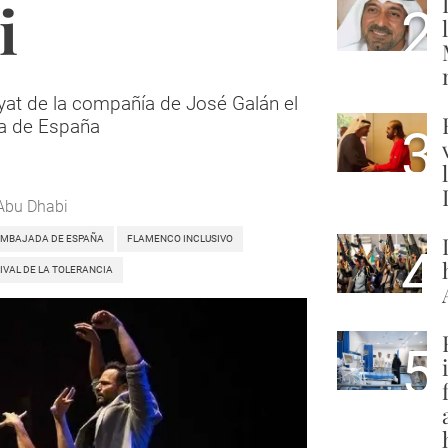
i
2
yat de la compañía de José Galán el
da de España
3
 Abu Dhabi
EMBAJADA DE ESPAÑA
FLAMENCO INCLUSIVO
4
IVAL DE LA TOLERANCIA
5