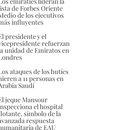
Los emiratíes lideran la
lista de Forbes Oriente
Medio de los ejecutivos
más influyentes
El presidente y el
vicepresidente refuerzan
la unidad de Emiratos en
Londres
Los ataques de los hutíes
hieren a 11 personas en
Arabia Saudí
El jeque Mansour
inspecciona el hospital
flotante, símbolo de la
avanzada respuesta
humanitaria de EAU