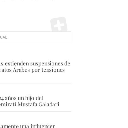
UAL
as extienden suspensiones de
ratos Árabes por tensiones
24 años un hijo del
miratí Mustafa Galadari
icamente una influencer