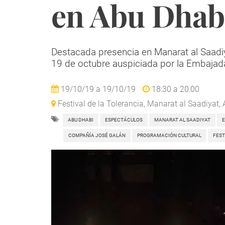
en Abu Dhab
Destacada presencia en Manarat al Saadi
19 de octubre auspiciada por la Embaja
19/10/19
a
19/10/19
18:30
a
20:00
Festival de la Tolerancia, Manarat al Saadiyat,
ABU DHABI
ESPECTÁCULOS
MANARAT AL SAADIYAT
COMPAÑÍA JOSÉ GALÁN
PROGRAMACIÓN CULTURAL
FEST