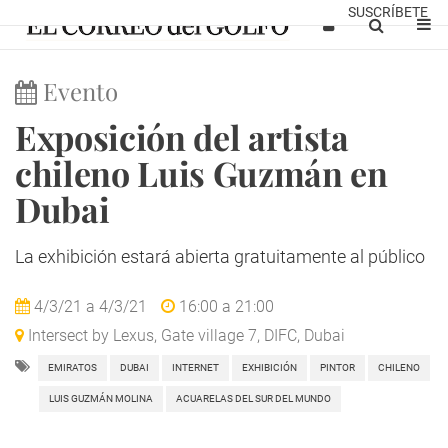
SUSCRÍBETE
Evento
Exposición del artista
chileno Luis Guzmán en
Dubai
La exhibición estará abierta gratuitamente al público
4/3/21
a
4/3/21
16:00
a
21:00
Intersect by Lexus, Gate village 7, DIFC, Dubai
EMIRATOS
DUBAI
INTERNET
EXHIBICIÓN
PINTOR
CHILENO
LUIS GUZMÁN MOLINA
ACUARELAS DEL SUR DEL MUNDO