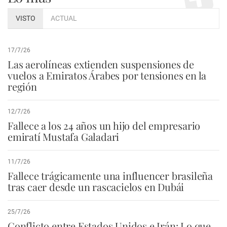
VISTO
ACTUAL
17/7/26
Las aerolíneas extienden suspensiones de
vuelos a Emiratos Árabes por tensiones en la
región
12/7/26
Fallece a los 24 años un hijo del empresario
emiratí Mustafa Galadari
11/7/26
Fallece trágicamente una influencer brasileña
tras caer desde un rascacielos en Dubái
25/7/26
Conflicto entre Estados Unidos e Irán: Lo que