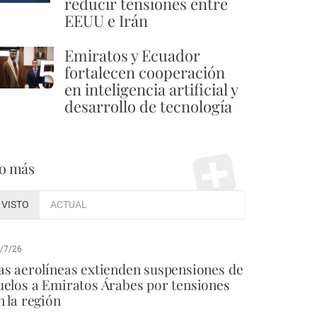
reducir tensiones entre
EEUU e Irán
Emiratos y Ecuador
5
fortalecen cooperación
en inteligencia artificial y
desarrollo de tecnología
o más
VISTO
ACTUAL
/7/26
as aerolíneas extienden suspensiones de
uelos a Emiratos Árabes por tensiones
n la región