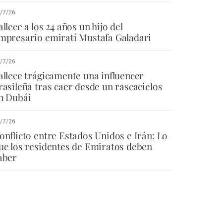
/7/26
allece a los 24 años un hijo del
mpresario emiratí Mustafa Galadari
/7/26
allece trágicamente una influencer
rasileña tras caer desde un rascacielos
n Dubái
/7/26
onflicto entre Estados Unidos e Irán: Lo
ue los residentes de Emiratos deben
aber