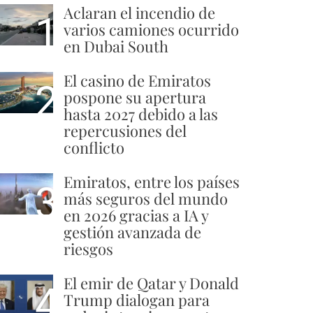
Aclaran el incendio de
1
varios camiones ocurrido
en Dubai South
El casino de Emiratos
2
pospone su apertura
hasta 2027 debido a las
repercusiones del
conflicto
Emiratos, entre los países
3
más seguros del mundo
en 2026 gracias a IA y
gestión avanzada de
riesgos
El emir de Qatar y Donald
4
Trump dialogan para