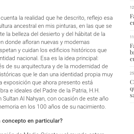
12
F
uenta la realidad que he descrito, reflejo esa
e
tura ancestral en mis pinturas, en las que se
e la belleza del desierto y del hábitat de la
11
, en donde afloran nuevas y modernas
F
petan y cuidan los edificios históricos que
b
ntidad nacional. Esa es la idea principal:
e
és de su arquitectura y de la modernidad de
istóricas que le dan una identidad propia muy
25
C
La exposición que ahora presento está
q
obra e ideales del Padre de la Patria, H.H.
s
n Sultan Al Nahyan, con ocasión de este año
emoria en los 100 años de su nacimiento.
n concepto en particular?