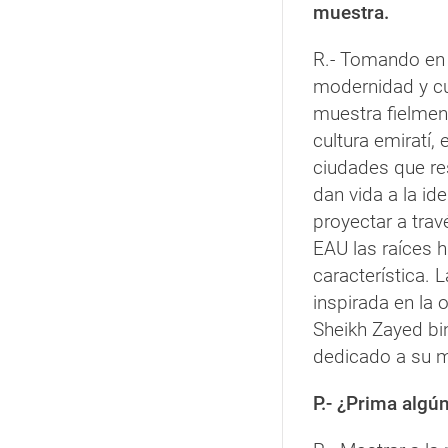
muestra.
R.- Tomando en c
modernidad y cul
muestra fielment
cultura emiratí
ciudades que res
dan vida a la ide
proyectar a trav
EAU las raíces h
característica. 
inspirada en la 
Sheikh Zayed bi
dedicado a su m
P.- ¿Prima algú