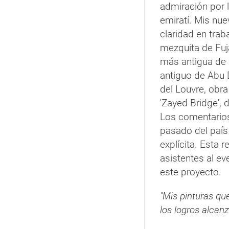
admiración por 
emiratí. Mis nue
claridad en trab
mezquita de Fuja
más antigua de 
antiguo de Abu 
del Louvre, obra
'Zayed Bridge', 
Los comentarios
pasado del paí
explícita. Esta 
asistentes al e
este proyecto.
"Mis pinturas qu
los logros alcan