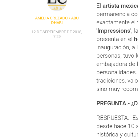
El
artista mexi
permanencia con
AMELIA CRUZADO / ABU
exactamente el 
DHABI
'Impressions'
, 
12 DE SEPTIEMBRE DE 2018,
7:29
presenta en el
h
inauguración, a 
personas, tuvo 
embajadora de M
personalidades.
tradiciones, val
sino muy recom
PREGUNTA.- ¿De
RESPUESTA.- Es 
desde hace 10 añ
histórica y cult