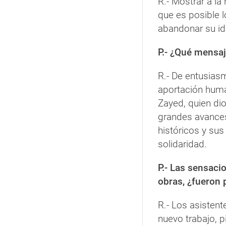
R.- Mostrar a la
que es posible l
abandonar su ide
P.- ¿Qué mensaj
R.- De entusias
aportación human
Zayed, quien dio
grandes avances
históricos y sus 
solidaridad.
P.- Las sensaci
obras, ¿fueron 
R.- Los asisten
nuevo trabajo, p