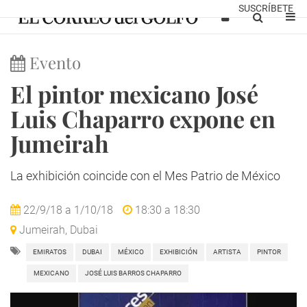
SUSCRÍBETE
Evento
El pintor mexicano José
Luis Chaparro expone en
Jumeirah
La exhibición coincide con el Mes Patrio de México
22/9/18
a
1/10/18
18:30
a
18:30
Jumeirah, Dubai
EMIRATOS
DUBAI
MÉXICO
EXHIBICIÓN
ARTISTA
PINTOR
MEXICANO
JOSÉ LUIS BARROS CHAPARRO