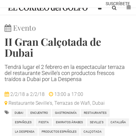
SUSCRÍBETE
Evento
II Gran Calçotada de
Dubai
Tendrá lugar el 2 febrero en la espectacular terraza
del restaurante Seville's con productos frescos
traídos a Dubai por La Despensa
2/2/18
a
2/2/18
13:00
a
17:00
Restaurante Seville's, Terrazas de Wafi, Dubai
DUBAI
ENCUENTRO
GASTRONOMÍA
RESTAURANTES
ESPAÑOLES
FIESTA
EMIRATOS ÁRABES
SEVILLE'S
CATALUÑA
LA DESPENSA
PRODUCTOS ESPAÑOLES
CALÇOTADA