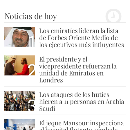
Noticias de hoy
Los emiratíes lideran la lista
1
de Forbes Oriente Medio de
los ejecutivos más influyentes
El presidente y el
2
vicepresidente refuerzan la
unidad de Emiratos en
Londres
Los ataques de los hutíes
3
hieren a 11 personas en Arabia
Saudí
El jeque Mansour inspecciona
el hospital flotante, símbolo