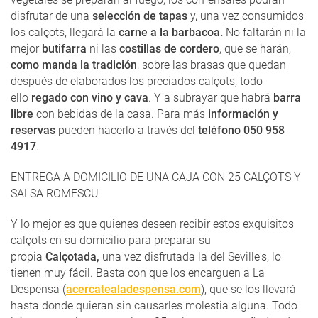
disfrutar de una
selección de tapas
y, una vez consumidos
los calçots, llegará la
carne a la barbacoa.
No faltarán ni la
mejor
butifarra
ni las
costillas de cordero
, que se harán,
como manda la tradición
, sobre las brasas que quedan
después de elaborados los preciados
calçots, todo
ello
regado con vino y cava
. Y a subrayar que habrá
barra
libre
con bebidas de la casa. Para más
información y
reservas
pueden hacerlo a través del
teléfono 050 958
4917
.
ENTREGA A DOMICILIO DE UNA CAJA CON 25 CALÇOTS Y
SALSA ROMESCU
Y lo mejor es que quienes deseen recibir estos exquisitos
calçots en su domicilio para preparar su
propia
Calçotada,
una vez disfrutada la del Seville's, lo
tienen muy fácil. Basta con que los encarguen a La
Despensa (
acercatealadespensa.com
), que se los llevará
hasta donde quieran sin causarles molestia alguna. Todo