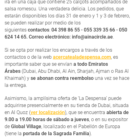
irá en una caja que contiene 25 calçots acompañados de
salsa romescu. Una verdadera delicia. Los pedidos, que
estarán disponibles los días 31 de enero y 1 y 3 de febrero,
se pueden realizar por medio de los
siguientes
contactos
:
04 398 86 55 - 055 339 35 66 - 050
624 14 65. Correo electrónico: info@ainacircle.ae
.
Si se opta por realizar los encargos a través de los
contactos o de la web
acercatealadespensa.com
, es
importante saber que se envían
a todo Emiratos
Árabes
(Dubai, Abu Dhabi, Al Ain, Sharjah, Ajman o Ras Al
Khaimah) y
se abonan contra reembolso
una vez se hace
la entrega.
Asimismo, la amplísima oferta de ‘La Despensa’ puede
adquirirse presencialmente en su tienda de Dubai, situada
en Al Quoz (
ver localización
), que se encuentra
abierta de
9.00 a 19.00 horas de sábado a jueves
, o
en su expositor
de
Global Village
, localizado en el Pabellón de Europa
(tiene la
portada de la Sagrada Familia
).