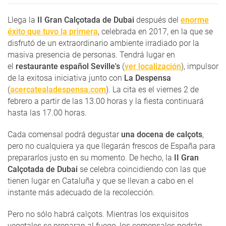
Llega la
II
Gran Calçotada de Dubai
después del
enorme
éxito que tuvo la primera
, celebrada en 2017, en la que se
disfrutó de un extraordinario ambiente irradiado por la
masiva presencia de personas. Tendrá lugar en
el
restaurante español Seville's
(
ver localización
), impulsor
de la exitosa iniciativa junto con
La Despensa
(
acercatealadespensa.com
). La cita es el viernes 2 de
febrero a partir de las 13.00 horas y la fiesta continuará
hasta las 17.00 horas.
Cada comensal podrá degustar
una docena de calçots
,
pero no cualquiera ya que llegarán frescos de España para
prepararlos justo en su momento. De hecho, la
II
Gran
Calçotada de Dubai
se celebra coincidiendo con las que
tienen lugar en Cataluña y que se llevan a cabo en el
instante más adecuado de la recolección.
Pero no sólo habrá calçots. Mientras los exquisitos
vegetales se preparan al fuego, los comensales podrán