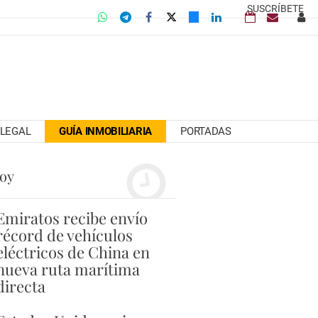
SUSCRÍBETE
LEGAL
GUÍA INMOBILIARIA
PORTADAS
hoy
Emiratos recibe envío
récord de vehículos
eléctricos de China en
nueva ruta marítima
directa