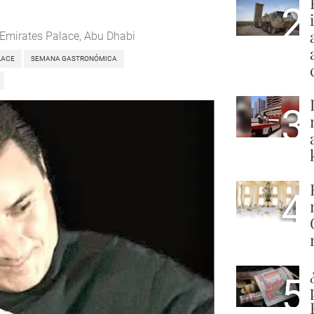
2
Emirates Palace, Abu Dhabi
LACE
SEMANA GASTRONÓMICA
3
4
5