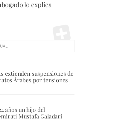
abogado lo explica
UAL
as extienden suspensiones de
ratos Árabes por tensiones
24 años un hijo del
miratí Mustafa Galadari