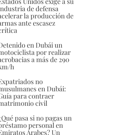
Estados Unidos exige a su
industria de defensa
acelerar la producción de
armas ante escasez
crítica
Detenido en Dubái un
motociclista por realizar
acrobacias a más de 290
km/h
Expatriados no
musulmanes en Dubái:
Guía para contraer
matrimonio civil
¿Qué pasa si no pagas un
préstamo personal en
Emiratos Árabes? Un