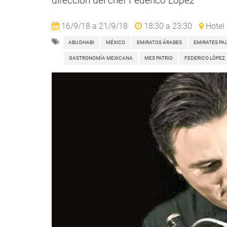
dirección del chef Federico López
16/9/18
a
21/9/18
18:30
a
23:30
Hotel 
ABU DHABI
MÉXICO
EMIRATOS ÁRABES
EMIRATES PA
GASTRONOMÍA MEXICANA
MES PATRIO
FEDERICO LÒPEZ