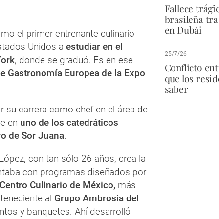
Fallece trág
brasileña tra
en Dubái
omo el primer entrenante culinario
Estados Unidos a
estudiar en el
25/7/26
York
, donde se graduó. Es en ese
Conflicto en
de Gastronomía Europea de la Expo
que los resi
saber
r su carrera como chef en el área de
te en
uno de los catedráticos
ro de Sor Juana
.
López, con tan sólo 26 años, crea la
taba con programas diseñados por
Centro Culinario de México,
más
rteneciente al
Grupo Ambrosia del
ntos y banquetes. Ahí desarrolló