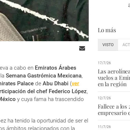
Lo más
VISTO
ACT
17/7/26
leva a cabo en
Emiratos Árabes
Las aerolíne
 la
Semana Gastrómica Mexicana
,
vuelos a Emi
en la región
mirates Palace
de
Abu Dhabi
(
ver
rticipación del chef Federico López
,
México
y cuya fama ha trascendido
12/7/26
Fallece a los 
empresario e
pez ha tenido la oportunidad de ser el
11/7/26
vos ámbitos relacionados con la