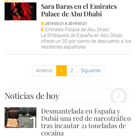
EVENTO
Sara Baras en el Emirates
Palace de Abu Dhabi
2019-03-21
A
2019-03-21
Emirates Palace de Abu Dhabi
La Embajada de España en Abu Dhabi
ofrece un 30 por ciento de descuento a los
residentes españoles
Anterior
1
2
Siguiente
Noticias de hoy
Desmantelada en España y
1
Dubái una red de narcotráfico
tras incautar 21 toneladas de
cocaína