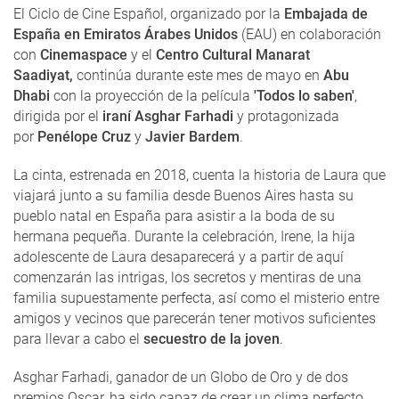
El Ciclo de Cine Español, organizado por la
Embajada de
España en Emiratos Árabes Unidos
(EAU) en colaboración
con
Cinemaspace
y el
Centro Cultural Manarat
Saadiyat,
continúa durante este mes de mayo en
Abu
Dhabi
con la proyección de la película
'Todos lo saben'
,
dirigida por el
iraní Asghar Farhadi
y protagonizada
por
Penélope Cruz
y
Javier Bardem
.
La cinta, estrenada en 2018, cuenta la historia de Laura que
viajará junto a su familia desde Buenos Aires hasta su
pueblo natal en España para asistir a la boda de su
hermana pequeña. Durante la celebración, Irene, la hija
adolescente de Laura desaparecerá y a partir de aquí
comenzarán las intrigas, los secretos y mentiras de una
familia supuestamente perfecta, así como el misterio entre
amigos y vecinos que parecerán tener motivos suficientes
para llevar a cabo el
secuestro de la joven
.
Asghar Farhadi, ganador de un Globo de Oro y de dos
premios Oscar, ha sido capaz de crear un clima perfecto