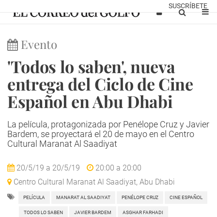
SUSCRÍBETE
Evento
'Todos lo saben', nueva
entrega del Ciclo de Cine
Español en Abu Dhabi
La película, protagonizada por Penélope Cruz y Javier
Bardem, se proyectará el 20 de mayo en el Centro
Cultural Maranat Al Saadiyat
20/5/19
a
20/5/19
20:00
a
20:00
Centro Cultural Maranat Al Saadiyat, Abu Dhabi
PELÍCULA
MANARAT AL SAADIYAT
PENÉLOPE CRUZ
CINE ESPAÑOL
TODOS LO SABEN
JAVIER BARDEM
ASGHAR FARHADI