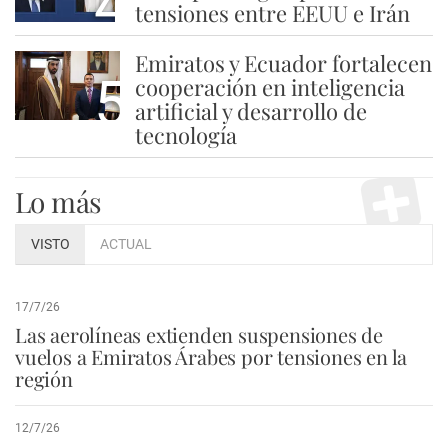
4
tensiones entre EEUU e Irán
Emiratos y Ecuador fortalecen
5
cooperación en inteligencia
artificial y desarrollo de
tecnología
Lo más
VISTO
ACTUAL
17/7/26
Las aerolíneas extienden suspensiones de
vuelos a Emiratos Árabes por tensiones en la
región
12/7/26