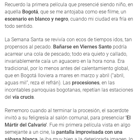
Recuerdo la primera película que presencié siendo niño, en
aquella
Bogotá
, que se me antojaba como ese filme, un
escenario en blanco y negro
, cuando mi ciudad era fría en
todo sentido.
La Semana Santa se revivía con ecos de tiempos idos, tan
propensos al pecado.
Bañarse en Viernes Santo
podría
acarrear una cola de pescado; todo era quieto y callado,
invariablemente caía un aguacero en la hora nona. Era
tradicional, por lo menos antes del calentamiento global,
que en Bogotá lloviera a mares en marzo y abril (“abril,
aguas mil”, reza el refrán). Las
procesiones
, en las
incontables parroquias bogotanas, repetían las estaciones
del
vía crucis
.
Rememoro cuando al terminar la procesión, el sacerdote
invitó a su feligresía al salón comunal, para presenciar
'El
Mártir del Calvario'
. Fue mi primera película vista en algo
semejante a un cine, la
pantalla improvisada con una
sábana blanca
, le iba muy bien a la deteriorada imagen, lo