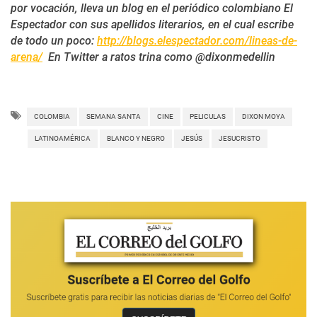
por vocación, lleva un blog en el periódico colombiano El
Espectador con sus apellidos literarios, en el cual escribe
de todo un poco:
http://blogs.elespectador.com/lineas-de-
arena/
En Twitter a ratos trina como @dixonmedellin
COLOMBIA
SEMANA SANTA
CINE
PELICULAS
DIXON MOYA
LATINOAMÉRICA
BLANCO Y NEGRO
JESÚS
JESUCRISTO