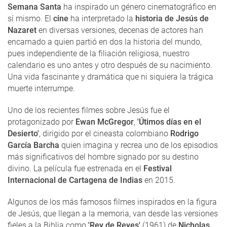
Semana Santa
ha inspirado un género cinematográfico en
sí mismo. El
cine
ha interpretado la
historia de Jesús de
Nazaret
en diversas versiones, decenas de actores han
encarnado a quien partió en dos la historia del mundo,
pues independiente de la filiación religiosa, nuestro
calendario es uno antes y otro después de su nacimiento.
Una vida fascinante y dramática que ni siquiera la trágica
muerte interrumpe.
Uno de los recientes filmes sobre Jesús fue el
protagonizado por
Ewan McGregor
,
'Útimos días en el
Desierto'
, dirigido por el cineasta colombiano
Rodrigo
García Barcha
quien imagina y recrea uno de los episodios
más significativos del hombre signado por su destino
divino. La película fue estrenada en el
Festival
Internacional de Cartagena de Indias
en 2015.
Algunos de los más famosos filmes inspirados en la figura
de Jesús, que llegan a la memoria, van desde las versiones
fieles a la Biblia como
'Rey de Reyes'
(1961) de
Nicholas