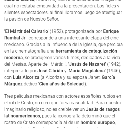
cual no restaba emotividad a la presentación. Los fieles y
silentes espectadores, al final lloramos luego de atestiguar
la pasión de Nuestro Señor.
'El Mártir del Calvario'
(1952), protagonizada por
Enrique
Rambal Jr
., corresponde a una interesante etapa del cine
mexicano. Gracias a la influencia de la Iglesia, que percibía
en la cinematografía una
herramienta de catequización
moderna
, se produjeron varios filmes, dedicados a la vida
del Mesías. Aparte del 'Mártir...',
'Jesús de Nazaret'
(1942),
interpretado por
José Cibrián
y
'María Magdalena'
(1946),
con
Luis Alcoriza
(a Alcoriza y su esposa Janet,
García
Márquez
dedicó
'Cien años de Soledad'
).
Tres películas mexicanas con actores españoles rubios en
el rol de Cristo, no creo que fuera casualidad. Para nuestro
imaginario religioso, no es creíble ver un
Jesús de rasgos
latinoamericanos
, pues la iconografía determinó que el
rostro de Cristo correspondía al de un
hombre europeo
,