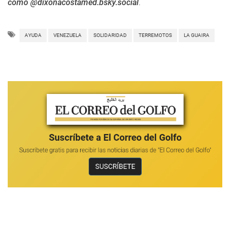
como @dixonacostamed.bsky.social
.
AYUDA
VENEZUELA
SOLIDARIDAD
TERREMOTOS
LA GUAIRA