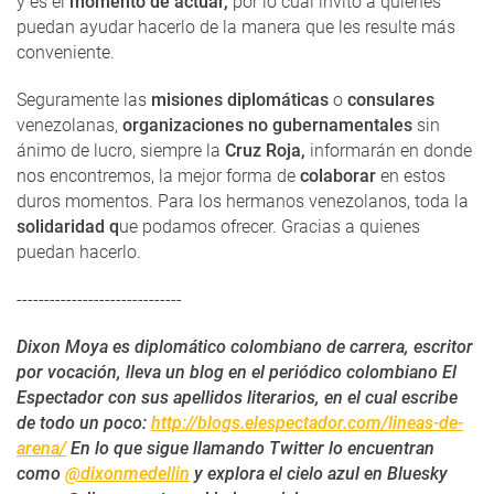
y es el
momento de actuar,
por lo cual invito a quienes
puedan ayudar hacerlo de la manera que les resulte más
conveniente.
Seguramente las
misiones diplomáticas
o
consulares
venezolanas,
organizaciones no gubernamentales
sin
ánimo de lucro, siempre la
Cruz Roja,
informarán en donde
nos encontremos, la mejor forma de
colaborar
en estos
duros momentos. Para los hermanos venezolanos, toda la
solidaridad q
ue podamos ofrecer. Gracias a quienes
puedan hacerlo.
------------------------------
Dixon Moya es diplomático colombiano de carrera, escritor
por vocación, lleva un blog en el periódico colombiano El
Espectador con sus apellidos literarios, en el cual escribe
de todo un poco:
http://blogs.elespectador.com/lineas-de-
arena/
En lo que sigue llamando Twitter lo encuentran
como
@dixonmedellin
y explora el cielo azul en Bluesky