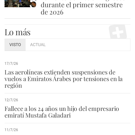
5
durante el primer semestre
de 2026
Lo más
VISTO
ACTUAL
17/7/26
Las aerolíneas extienden suspensiones de
vuelos a Emiratos Árabes por tensiones en la
región
12/7/26
Fallece a los 24 años un hijo del empresario
emiratí Mustafa Galadari
11/7/26