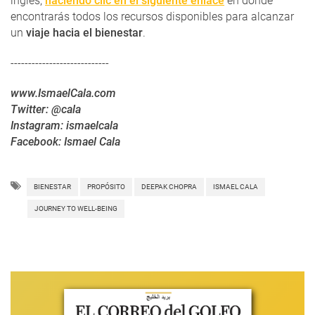
inglés,
haciendo clic en el siguiente enlace
en donde
encontrarás todos los recursos disponibles para alcanzar
un
viaje hacia el bienestar
.
----------------------------
www.IsmaelCala.com
Twitter: @cala
Instagram: ismaelcala
Facebook: Ismael Cala
BIENESTAR
PROPÓSITO
DEEPAK CHOPRA
ISMAEL CALA
JOURNEY TO WELL-BEING