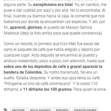
alguna parte. Su
excepticismo era total
. Yo, en cambio, me
puse a dar vueltas por aquí y por allá. No lo encontraba. Al
final, cuando ya íbamos hacia la caja, le comenté que nos
fuéramos por donde se encuentran las especias. Y allí, por
fin,
apareció, glorioso
, el puesto de Maison Samira
Maatouk (dejo la foto arriba para que quede constancia).
Como un resorte, lo primero que hizo Meli fue sacar del
carro el paquete de café que había elegido y dejarlo por
cualquier lugar. Acto seguido se encaminó al puesto y
anduvo rodeándolo, poco a poco, con atención, hasta que
sobre uno de los depósitos de café a granel apareció la
bandera de Colombia
. Su rostro transmutó. No era un
sueño. Estaba despierta. Y antes sus ojos tenía su café:
"Póngame un kilo de café colombiano". Y le costó 110
dirhams, a
11 dirhams los 100 gramos
. Para quien le sirva.
ABU DHABI
RAS AL KHAIMAH
BÚSQUEDA
EMIRATOS ÁRABES