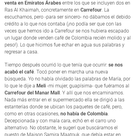
venta en Emiratos Árabes
entre los que se incluyen dos en
Ras Al Khaimah, concretamente en
Carrefour
. La
escuchamos, pero -para ser sincero- no dábamos el debido
crédito a lo que nos contaba (¡no podía ser que con las
veces que hemos ido a Carrefour se nos hubiera escapado
un lugar donde venden café de Colombia recién molido y al
peso!). Lo que hicimos fue echar en agua sus palabras y
regresar a casa.
Tiempo después ocurrió lo que tenía que ocurrir:
se nos
acabó el café
. Tocó poner en marcha una nueva
búsqueda. Yo no había olvidado las palabras de María, por
lo que le dije a
Meli
-mi mujer, guapísima- que fuéramos al
Carrefour del Manar Mall
. Y allí que nos encaminamos.
Nada más entrar en el supermercado ella se dirigió a las
estanterías donde se ubican los paquetes de café, pero,
como en otras ocasiones,
no había de Colombia
.
Decepcionada y con mala cara, echó en el carro uno
alternativo. No obstante, le sugerí que buscáramos el
puesto de Maison Samira Maatouk, que debía estar en