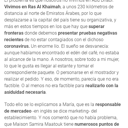
El problema es que nosotros no vivimos en Abu Dhabi.
Vivimos en Ras Al Khaimah
, a unos 230 kilómetros de
distancia al norte de Emiratos Árabes, por lo que
desplazarse a la capital del país tiene su organizativa, y
más en estos tiempos en los que hay que
superar
fronteras
donde debemos
presentar pruebas negativas
recientes
de no estar contagiados con el dichoso
coronavirus.
Un enorme lío. El sueño se desvanecía:
aunque habíamos encontrado el edén del café, no estaba
al alcance de la mano. A nosotros, sobre todo a mi mujer,
lo que le gusta es llegar al estante y tomar el
correspondiente paquete. O personarse en el mostrador y
realizar el pedido. Y eso, de momento, parecía que no era
factible. O al menos no era factible para
realizarlo con la
asiduidad necesaria
.
Todo ello se lo explicamos a María, que es la
responsable
de mercadeo
-en inglés se dice marketing- del
establecimiento. Y nos comentó que no había problema,
que Maison Samira Maatouk tiene
numerosos puntos de