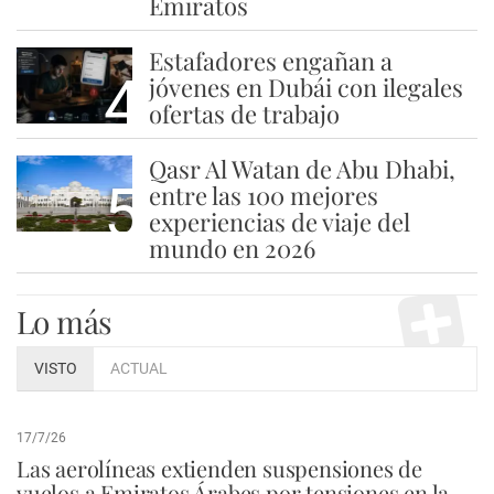
Emiratos
Estafadores engañan a
4
jóvenes en Dubái con ilegales
ofertas de trabajo
Qasr Al Watan de Abu Dhabi,
5
entre las 100 mejores
experiencias de viaje del
mundo en 2026
Lo más
VISTO
ACTUAL
17/7/26
Las aerolíneas extienden suspensiones de
vuelos a Emiratos Árabes por tensiones en la