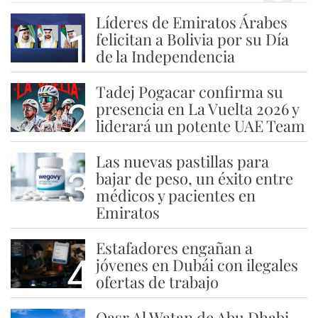
Líderes de Emiratos Árabes
1
felicitan a Bolivia por su Día
de la Independencia
Tadej Pogacar confirma su
2
presencia en La Vuelta 2026 y
liderará un potente UAE Team
Las nuevas pastillas para
3
bajar de peso, un éxito entre
médicos y pacientes en
Emiratos
Estafadores engañan a
4
jóvenes en Dubái con ilegales
ofertas de trabajo
Qasr Al Watan de Abu Dhabi,