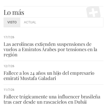
Lo más
VISTO
ACTUAL
17/7/26
Las aerolíneas extienden suspensiones de
vuelos a Emiratos Árabes por tensiones en la
región
12/7/26
Fallece a los 24 años un hijo del empresario
emiratí Mustafa Galadari
11/7/26
Fallece trágicamente una influencer brasileña
tras caer desde un rascacielos en Dubái