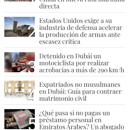
directa
Estados Unidos exige a su
2
industria de defensa acelerar
la producción de armas ante
escasez crítica
Detenido en Dubái un
3
motociclista por realizar
acrobacias a más de 290 km/h
Expatriados no musulmanes
4
en Dubái: Guía para contraer
matrimonio civil
¿Qué pasa si no pagas un
5
préstamo personal en
Emiratos Árabes? Un abogado