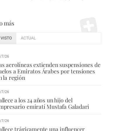
o más
VISTO
ACTUAL
/7/26
as aerolíneas extienden suspensiones de
uelos a Emiratos Árabes por tensiones
n la región
/7/26
allece a los 24 años un hijo del
mpresario emiratí Mustafa Galadari
/7/26
allece trágicamente una influencer