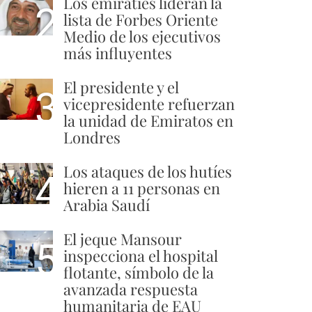
Los emiratíes lideran la
2
lista de Forbes Oriente
Medio de los ejecutivos
más influyentes
El presidente y el
3
vicepresidente refuerzan
la unidad de Emiratos en
Londres
Los ataques de los hutíes
4
hieren a 11 personas en
Arabia Saudí
El jeque Mansour
5
inspecciona el hospital
flotante, símbolo de la
avanzada respuesta
humanitaria de EAU