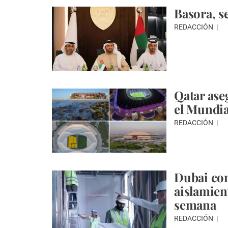
Basora, s
REDACCIÓN
Qatar ase
el Mundia
REDACCIÓN
Dubai con
aislamien
semana
REDACCIÓN