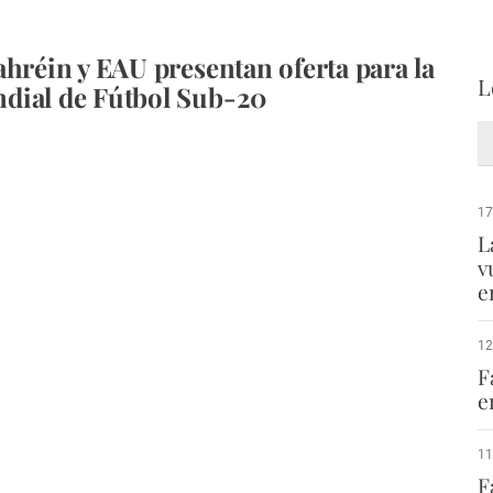
ahréin y EAU presentan oferta para la
L
dial de Fútbol Sub-20
17
L
v
e
12
F
e
11
F