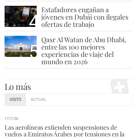
Estafadores engañan a
4
jóvenes en Dubái con ilegales
ofertas de trabajo
Qasr Al Watan de Abu Dhabi,
5
entre las 100 mejores
experiencias de viaje del
mundo en 2026
Lo más
VISTO
ACTUAL
17/7/26
Las aerolíneas extienden suspensiones de
vuelos a Emiratos Árabes por tensiones en la