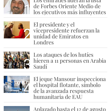
Los emiratíes lideran la lista
1
de Forbes Oriente Medio de
los ejecutivos más influyentes
El presidente y el
2
vicepresidente refuerzan la
unidad de Emiratos en
Londres
Los ataques de los hutíes
3
hieren a 11 personas en Arabia
Saudí
El jeque Mansour inspecciona
4
el hospital flotante, símbolo
de la avanzada respuesta
humanitaria de EAU
Aplazado hasta el 12 de agosto