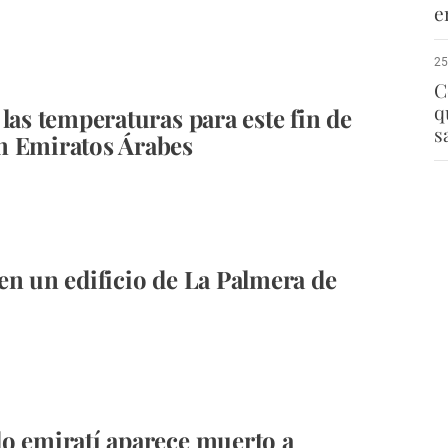
e
25
C
q
 las temperaturas para este fin de
s
n Emiratos Árabes
en un edificio de La Palmera de
o emiratí aparece muerto a