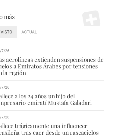
o más
VISTO
ACTUAL
/7/26
as aerolíneas extienden suspensiones de
uelos a Emiratos Árabes por tensiones
n la región
/7/26
allece a los 24 años un hijo del
mpresario emiratí Mustafa Galadari
/7/26
allece trágicamente una influencer
rasileña tras caer desde un rascacielos