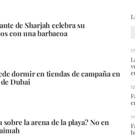
L
ante de Sharjah celebra su
os con una barbacoa
17
L
v
de dormir en tiendas de campaña en
e
 de Dubai
12
F
e
11
 sobre la arena de la playa? No en
F
haimah
b