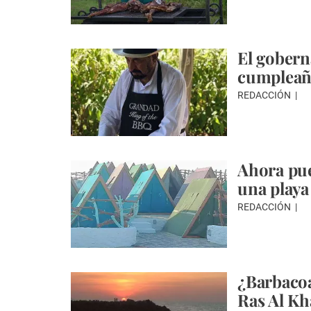
El gobern
cumpleañ
REDACCIÓN
Ahora pue
una playa
REDACCIÓN
¿Barbacoa
Ras Al K