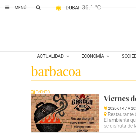
36.1 °C
DUBAI
MENÚ
ACTUALIDAD
ECONOMÍA
SOCIE
barbacoa
EVENTO
Viernes d
2020-01-17
A
20
Restaurante G
El ambiente qu
se disfruta de 