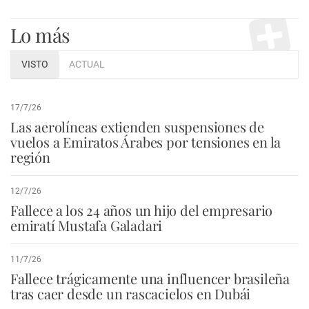
Lo más
VISTO
ACTUAL
17/7/26
Las aerolíneas extienden suspensiones de
vuelos a Emiratos Árabes por tensiones en la
región
12/7/26
Fallece a los 24 años un hijo del empresario
emiratí Mustafa Galadari
11/7/26
Fallece trágicamente una influencer brasileña
tras caer desde un rascacielos en Dubái