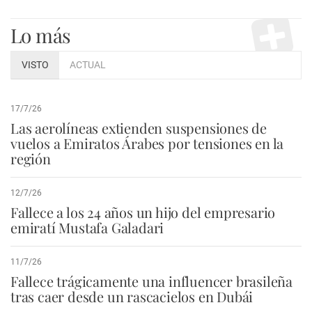
Lo más
VISTO
ACTUAL
17/7/26
Las aerolíneas extienden suspensiones de
vuelos a Emiratos Árabes por tensiones en la
región
12/7/26
Fallece a los 24 años un hijo del empresario
emiratí Mustafa Galadari
11/7/26
Fallece trágicamente una influencer brasileña
tras caer desde un rascacielos en Dubái