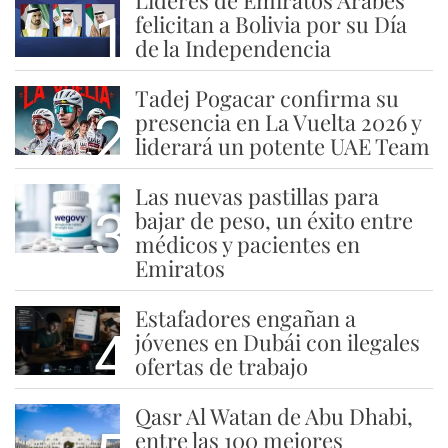
Líderes de Emiratos Árabes
1
felicitan a Bolivia por su Día
de la Independencia
Tadej Pogacar confirma su
2
presencia en La Vuelta 2026 y
liderará un potente UAE Team
Las nuevas pastillas para
3
bajar de peso, un éxito entre
médicos y pacientes en
Emiratos
Estafadores engañan a
4
jóvenes en Dubái con ilegales
ofertas de trabajo
Qasr Al Watan de Abu Dhabi,
entre las 100 mejores