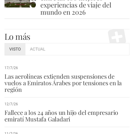
5
experiencias de viaje del
mundo en 2026
Lo más
VISTO
ACTUAL
17/7/26
Las aerolíneas extienden suspensiones de
vuelos a Emiratos Árabes por tensiones en la
región
12/7/26
Fallece a los 24 años un hijo del empresario
emiratí Mustafa Galadari
11/7/26