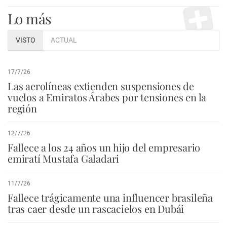
Lo más
VISTO
ACTUAL
17/7/26
Las aerolíneas extienden suspensiones de
vuelos a Emiratos Árabes por tensiones en la
región
12/7/26
Fallece a los 24 años un hijo del empresario
emiratí Mustafa Galadari
11/7/26
Fallece trágicamente una influencer brasileña
tras caer desde un rascacielos en Dubái