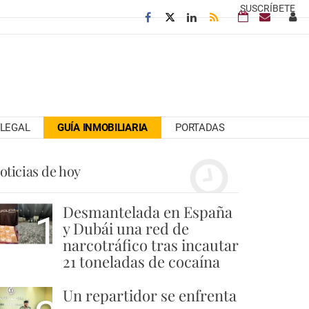
SUSCRÍBETE
LEGAL
GUÍA INMOBILIARIA
PORTADAS
oticias de hoy
Desmantelada en España
1
y Dubái una red de
narcotráfico tras incautar
21 toneladas de cocaína
Un repartidor se enfrenta