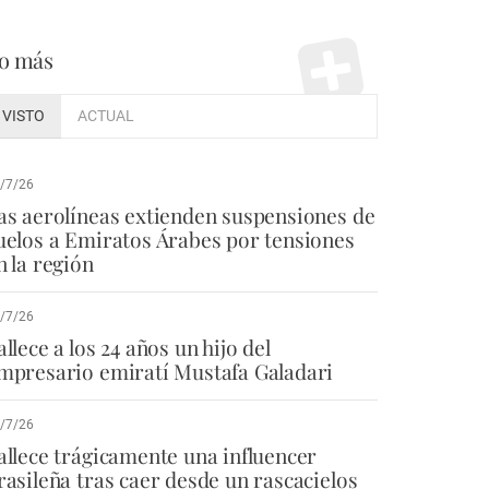
o más
VISTO
ACTUAL
/7/26
as aerolíneas extienden suspensiones de
uelos a Emiratos Árabes por tensiones
n la región
/7/26
allece a los 24 años un hijo del
mpresario emiratí Mustafa Galadari
/7/26
allece trágicamente una influencer
rasileña tras caer desde un rascacielos