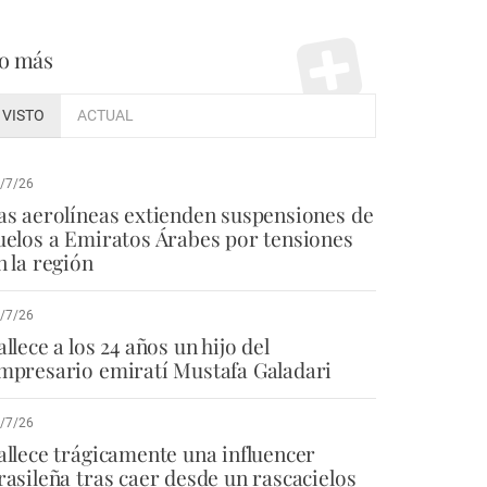
o más
VISTO
ACTUAL
/7/26
as aerolíneas extienden suspensiones de
uelos a Emiratos Árabes por tensiones
n la región
/7/26
allece a los 24 años un hijo del
mpresario emiratí Mustafa Galadari
/7/26
allece trágicamente una influencer
rasileña tras caer desde un rascacielos