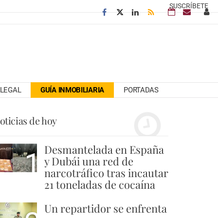
SUSCRÍBETE
LEGAL
GUÍA INMOBILIARIA
PORTADAS
oticias de hoy
Desmantelada en España
1
y Dubái una red de
narcotráfico tras incautar
21 toneladas de cocaína
Un repartidor se enfrenta