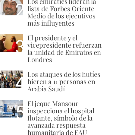
Los emiratíes lideran la
2
lista de Forbes Oriente
Medio de los ejecutivos
más influyentes
El presidente y el
3
vicepresidente refuerzan
la unidad de Emiratos en
Londres
Los ataques de los hutíes
4
hieren a 11 personas en
Arabia Saudí
El jeque Mansour
5
inspecciona el hospital
flotante, símbolo de la
avanzada respuesta
humanitaria de EAU