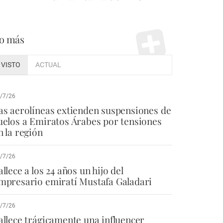
o más
VISTO
ACTUAL
/7/26
as aerolíneas extienden suspensiones de
uelos a Emiratos Árabes por tensiones
n la región
/7/26
allece a los 24 años un hijo del
mpresario emiratí Mustafa Galadari
/7/26
allece trágicamente una influencer