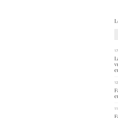
L
17
L
v
e
12
F
e
11
F