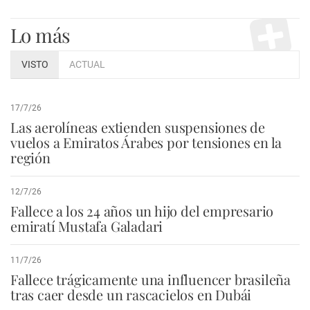
Lo más
VISTO
ACTUAL
17/7/26
Las aerolíneas extienden suspensiones de
vuelos a Emiratos Árabes por tensiones en la
región
12/7/26
Fallece a los 24 años un hijo del empresario
emiratí Mustafa Galadari
11/7/26
Fallece trágicamente una influencer brasileña
tras caer desde un rascacielos en Dubái