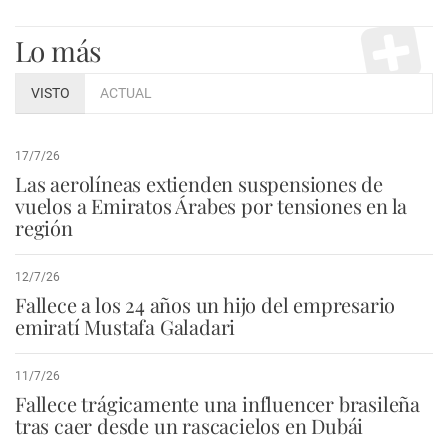
Lo más
VISTO
ACTUAL
17/7/26
Las aerolíneas extienden suspensiones de
vuelos a Emiratos Árabes por tensiones en la
región
12/7/26
Fallece a los 24 años un hijo del empresario
emiratí Mustafa Galadari
11/7/26
Fallece trágicamente una influencer brasileña
tras caer desde un rascacielos en Dubái