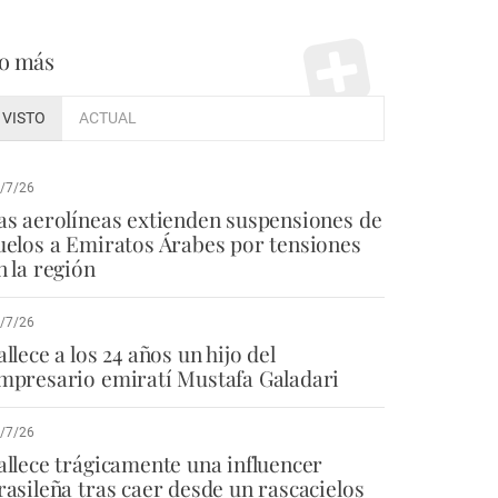
o más
VISTO
ACTUAL
/7/26
as aerolíneas extienden suspensiones de
uelos a Emiratos Árabes por tensiones
n la región
/7/26
allece a los 24 años un hijo del
mpresario emiratí Mustafa Galadari
/7/26
allece trágicamente una influencer
rasileña tras caer desde un rascacielos