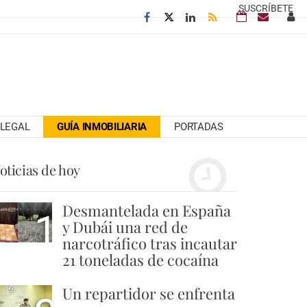
SUSCRÍBETE
LEGAL
GUÍA INMOBILIARIA
PORTADAS
oticias de hoy
Desmantelada en España
1
y Dubái una red de
narcotráfico tras incautar
21 toneladas de cocaína
Un repartidor se enfrenta