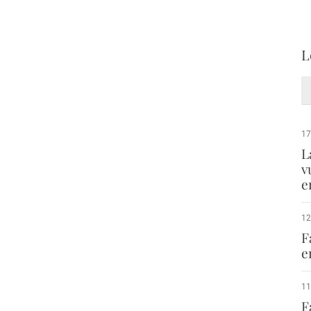
L
17
L
v
e
12
F
e
11
F