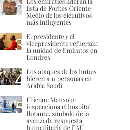
Los emiratíes lideran la
2
lista de Forbes Oriente
Medio de los ejecutivos
más influyentes
El presidente y el
3
vicepresidente refuerzan
la unidad de Emiratos en
Londres
Los ataques de los hutíes
4
hieren a 11 personas en
Arabia Saudí
El jeque Mansour
5
inspecciona el hospital
flotante, símbolo de la
avanzada respuesta
humanitaria de EAU