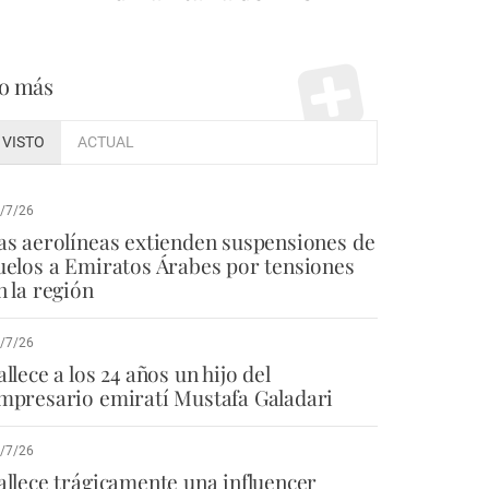
o más
VISTO
ACTUAL
/7/26
as aerolíneas extienden suspensiones de
uelos a Emiratos Árabes por tensiones
n la región
/7/26
allece a los 24 años un hijo del
mpresario emiratí Mustafa Galadari
/7/26
allece trágicamente una influencer