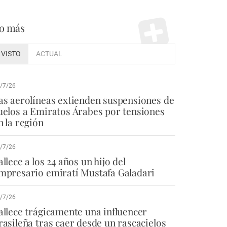
o más
VISTO
ACTUAL
/7/26
as aerolíneas extienden suspensiones de
uelos a Emiratos Árabes por tensiones
n la región
/7/26
allece a los 24 años un hijo del
mpresario emiratí Mustafa Galadari
/7/26
allece trágicamente una influencer
rasileña tras caer desde un rascacielos