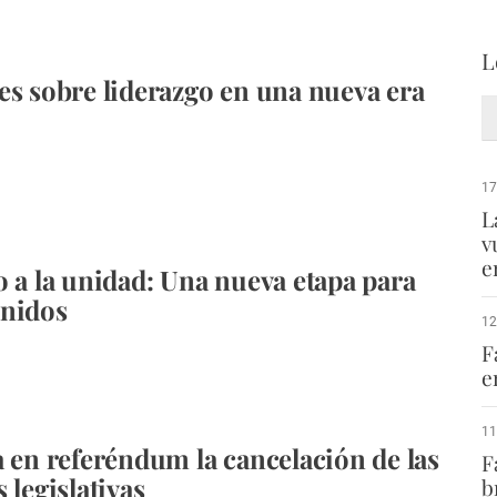
L
es sobre liderazgo en una nueva era
17
L
v
e
o a la unidad: Una nueva etapa para
Unidos
12
F
e
11
a en referéndum la cancelación de las
F
 legislativas
b