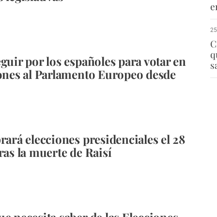
e
25
C
q
eguir por los españoles para votar en
s
iones al Parlamento Europeo desde
brará elecciones presidenciales el 28
ras la muerte de Raisí