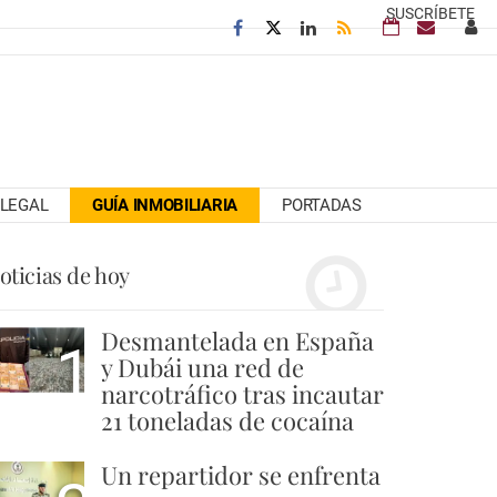
SUSCRÍBETE
LEGAL
GUÍA INMOBILIARIA
PORTADAS
oticias de hoy
Desmantelada en España
1
y Dubái una red de
narcotráfico tras incautar
21 toneladas de cocaína
Un repartidor se enfrenta