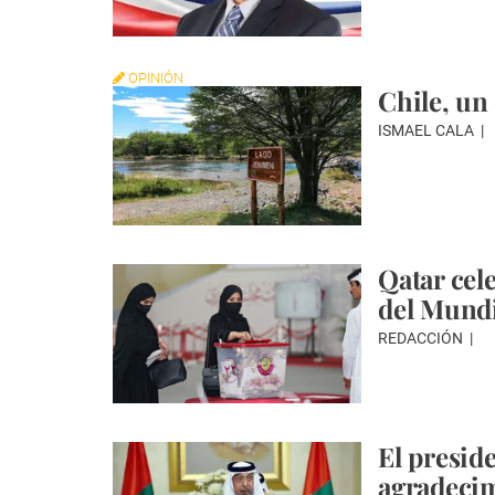
OPINIÓN
Chile, un
ISMAEL CALA
Qatar cel
del Mundi
REDACCIÓN
El presid
agradecim