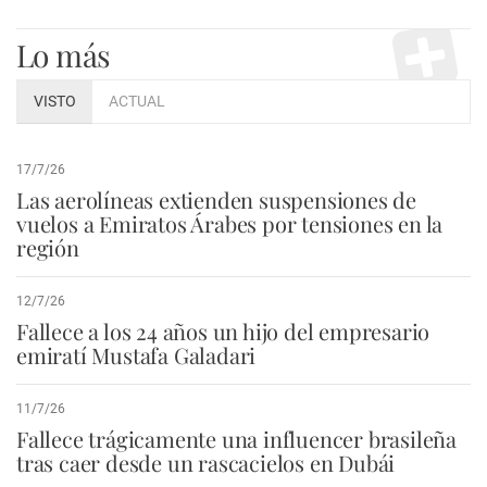
Lo más
VISTO
ACTUAL
17/7/26
Las aerolíneas extienden suspensiones de
vuelos a Emiratos Árabes por tensiones en la
región
12/7/26
Fallece a los 24 años un hijo del empresario
emiratí Mustafa Galadari
11/7/26
Fallece trágicamente una influencer brasileña
tras caer desde un rascacielos en Dubái