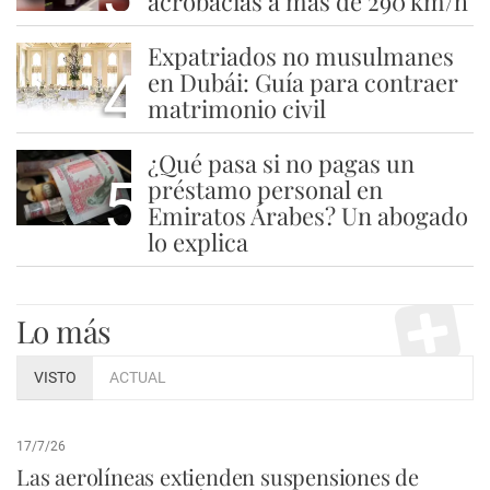
acrobacias a más de 290 km/h
Expatriados no musulmanes
4
en Dubái: Guía para contraer
matrimonio civil
¿Qué pasa si no pagas un
5
préstamo personal en
Emiratos Árabes? Un abogado
lo explica
Lo más
VISTO
ACTUAL
17/7/26
Las aerolíneas extienden suspensiones de