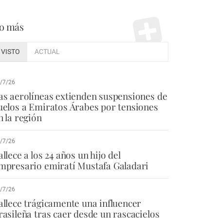
o más
VISTO
ACTUAL
/7/26
as aerolíneas extienden suspensiones de
uelos a Emiratos Árabes por tensiones
n la región
/7/26
allece a los 24 años un hijo del
mpresario emiratí Mustafa Galadari
/7/26
allece trágicamente una influencer
rasileña tras caer desde un rascacielos