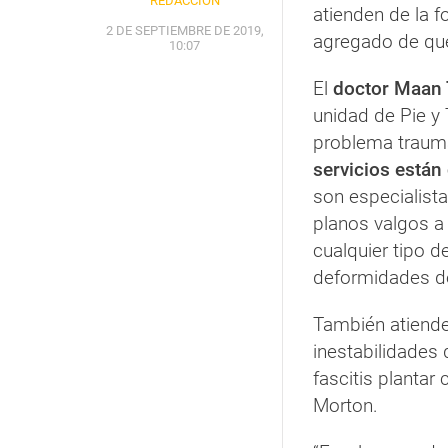
REDACCIÓN
atienden de la f
2 DE SEPTIEMBRE DE 2019,
agregado de q
10:07
El
doctor Maan
unidad de Pie y 
problema traumá
servicios están
son especialist
planos valgos a
cualquier tipo 
deformidades d
También atiende
inestabilidades 
fascitis plantar
Morton.