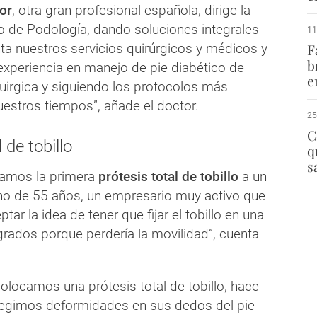
or
, otra gran profesional española, dirige la
io de Podología, dando soluciones integrales
11
 nuestros servicios quirúrgicos y médicos y
F
b
experiencia en manejo de pie diabético de
e
irgica y siguiendo los protocolos más
estros tiempos”, añade el doctor.
25
C
 de tobillo
q
s
camos la primera
prótesis total de tobillo
a un
no de 55 años, un empresario muy activo que
ar la idea de tener que fijar el tobillo en una
grados porque perdería la movilidad”, cuenta
colocamos una prótesis total de tobillo, hace
rregimos deformidades en sus dedos del pie