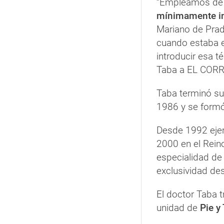
“Empleamos de f
mínimamente i
Mariano de Prad
cuando estaba e
introducir esa t
Taba a EL COR
Taba terminó su
1986 y se formó
Desde 1992 ejerc
2000 en el Rein
especialidad de 
exclusividad de
El doctor Taba 
unidad de
Pie y 