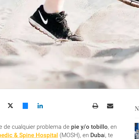
N
re de cualquier problema de
pie y/o tobillo
, en
edic & Spine Hospital
(MOSH), en
Duba
i, te