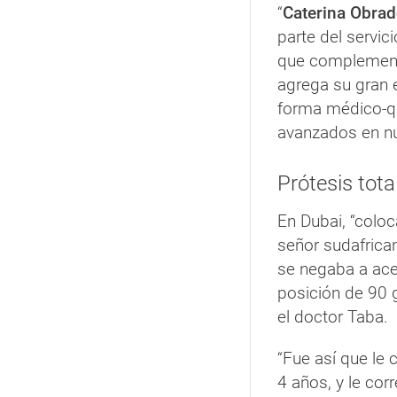
“
Caterina Obrad
parte del servic
que complementa
agrega su gran 
forma médico-qu
avanzados en nu
Prótesis total
En Dubai, “colo
señor sudafrica
se negaba a acept
posición de 90 
el doctor Taba.
“Fue así que le 
4 años, y le co