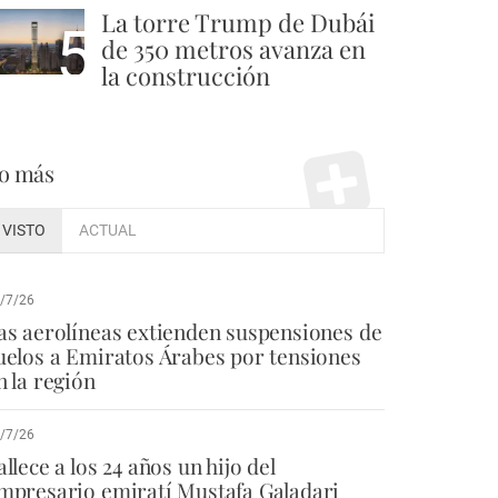
La torre Trump de Dubái
5
de 350 metros avanza en
la construcción
o más
VISTO
ACTUAL
/7/26
as aerolíneas extienden suspensiones de
uelos a Emiratos Árabes por tensiones
n la región
/7/26
allece a los 24 años un hijo del
mpresario emiratí Mustafa Galadari