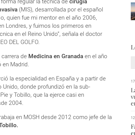
orma regular la técnica de
cirugía
nvasiva
(MIS), desarrollada por el español
o, quien fue mi mentor en el año 2006,
n Londres, y fuimos los primeros en
écnica en el Reino Unido”, señala el doctor
REO DEL GOLFO.
L
 carrera de
Medicina en Granada
en el año
 en Madrid.
ió la especialidad en España y a partir de
17
o Unido, donde profundizó en la sub-
L
Pie y Tobillo, que la ejerce casi en
v
e
sde 2004.
trabaja en MOSH desde 2012 como jefe de la
12
Tobillo.
F
e