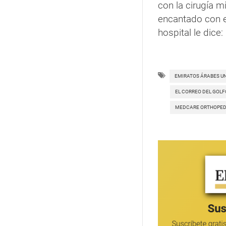
con la cirugía 
encantado con e
hospital le dice
EMIRATOS ÁRABES U
EL CORREO DEL GOLF
MEDCARE ORTHOPEDI