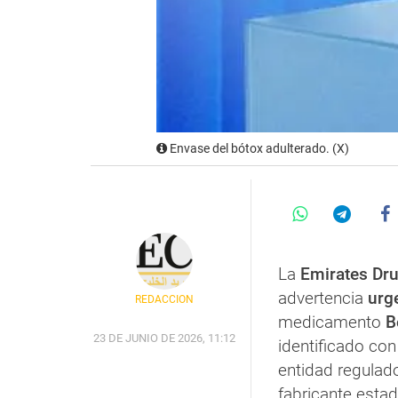
Envase del bótox adulterado. (X)
La
Emirates Dru
advertencia
urg
REDACCIÓN
medicamento
B
23 DE JUNIO DE 2026, 11:12
identificado con
entidad regulado
fabricante esta