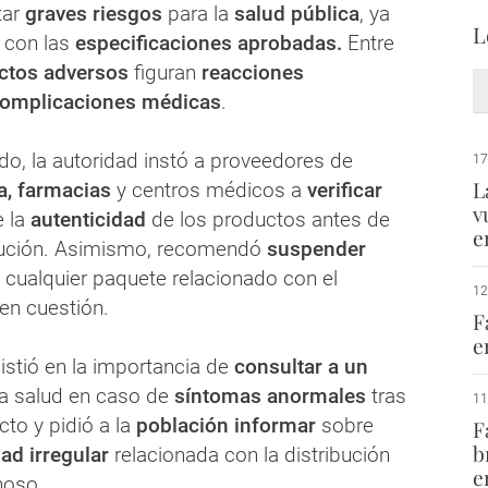
tar
graves riesgos
para la
salud pública
, ya
L
 con las
especificaciones aprobadas.
Entre
ctos adversos
figuran
reacciones
omplicaciones médicas
.
o, la autoridad instó a proveedores de
17
L
a, farmacias
y centros médicos a
verificar
v
 la
autenticidad
de los productos antes de
e
bución. Asimismo, recomendó
suspender
cualquier paquete relacionado con el
12
en cuestión.
F
e
stió en la importancia de
consultar a un
a salud en caso de
síntomas anormales
tras
11
cto y pidió a la
población informar
sobre
F
b
dad irregular
relacionada con la distribución
e
hoso.