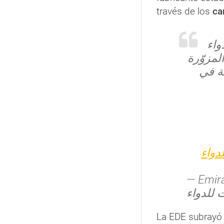
través de los
ca
واء
لمزوّرة
ة في
#واء
— Emirat
La EDE subrayó 