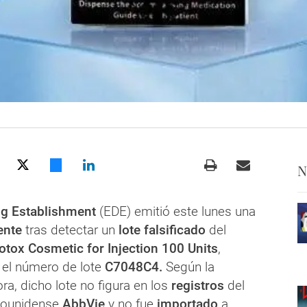
N
g Establishment
(EDE) emitió este lunes una
ente
tras detectar un
lote falsificado
del
otox Cosmetic for Injection 100 Units
,
 el número de lote
C7048C4.
Según la
ra, dicho lote no figura en los
registros
del
dounidense
AbbVie
y no fue
importado
a