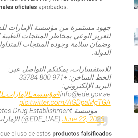
nales oficiales
aprobados.
جهود مستمرة من مؤسسة الإمارات للد
لتعزيز الوعي بمخاطر المنتجات الطبية ا
وضمان سلامة وجودة المنتجات المتداول
الدولة.
للاستفسارات، يمكنكم التواصل عبر:
الخط الساخن: +971 800 33784
البريد الإلكتروني:
مؤسسة_الإمارات_للد
info@ede.gov.ae
pic.twitter.com/AGDpaMgTGA
es Drug Establishment مؤسسة
الإمارات للدواء (@EDE_UAE)
June 22, 2026
que el uso de estos
productos falsificados