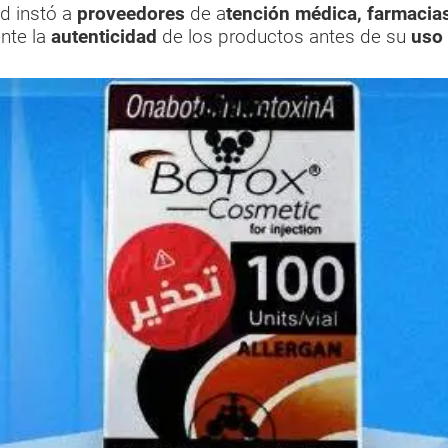
d instó a
proveedores
de a
tención médica, farmacia
nte la
autenticidad
de los productos antes de su
uso