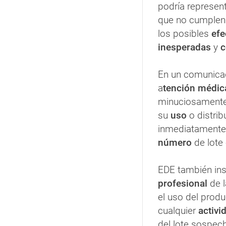
podría represen
que no cumplen
los posibles
efe
inesperadas
y
c
En un comunicad
a
tención médic
minuciosamente
su
uso
o distri
inmediatamente 
número
de lote 
EDE también insi
profesional
de l
el uso del produ
cualquier
activi
del lote sospec