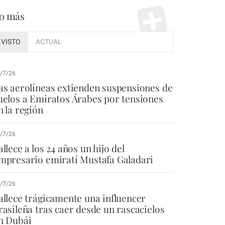
o más
VISTO
ACTUAL
/7/26
as aerolíneas extienden suspensiones de
uelos a Emiratos Árabes por tensiones
n la región
/7/26
allece a los 24 años un hijo del
mpresario emiratí Mustafa Galadari
/7/26
allece trágicamente una influencer
rasileña tras caer desde un rascacielos
n Dubái