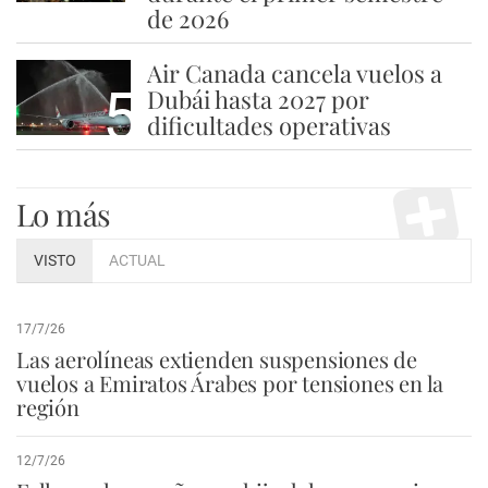
de 2026
Air Canada cancela vuelos a
5
Dubái hasta 2027 por
dificultades operativas
Lo más
VISTO
ACTUAL
17/7/26
Las aerolíneas extienden suspensiones de
vuelos a Emiratos Árabes por tensiones en la
región
12/7/26