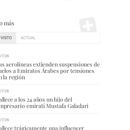
o más
VISTO
ACTUAL
/7/26
as aerolíneas extienden suspensiones de
uelos a Emiratos Árabes por tensiones
n la región
/7/26
allece a los 24 años un hijo del
mpresario emiratí Mustafa Galadari
/7/26
allece trágicamente una influencer