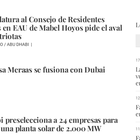
atura al Consejo de Residentes
L
 en EAU de Mabel Hoyos pide el aval
riotas
O / ABU DHABI
17
a Meraas se fusiona con Dubai
L
v
e
12
F
e
 preselecciona a 24 empresas para
 una planta solar de 2.000 MW
11
F