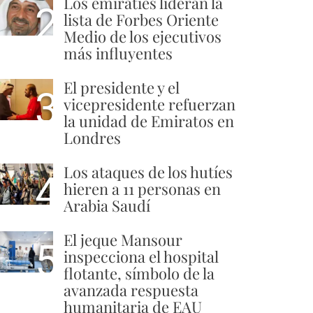
Los emiratíes lideran la
2
lista de Forbes Oriente
Medio de los ejecutivos
más influyentes
El presidente y el
3
vicepresidente refuerzan
la unidad de Emiratos en
Londres
Los ataques de los hutíes
4
hieren a 11 personas en
Arabia Saudí
El jeque Mansour
5
inspecciona el hospital
flotante, símbolo de la
avanzada respuesta
humanitaria de EAU