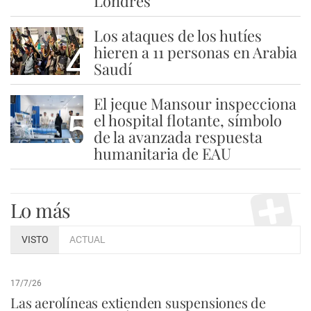
Londres
Los ataques de los hutíes
4
hieren a 11 personas en Arabia
Saudí
El jeque Mansour inspecciona
5
el hospital flotante, símbolo
de la avanzada respuesta
humanitaria de EAU
Lo más
VISTO
ACTUAL
17/7/26
Las aerolíneas extienden suspensiones de