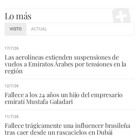
Lo más
VISTO
ACTUAL
17/7/26
Las aerolíneas extienden suspensiones de
vuelos a Emiratos Árabes por tensiones en la
región
12/7/26
Fallece a los 24 años un hijo del empresario
emiratí Mustafa Galadari
11/7/26
Fallece trágicamente una influencer brasileña
tras caer desde un rascacielos en Dubái