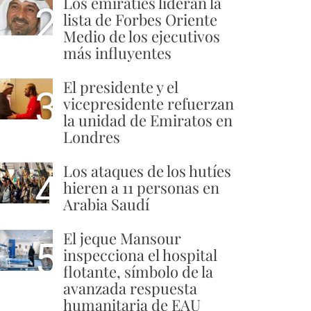
Los emiratíes lideran la
2
lista de Forbes Oriente
Medio de los ejecutivos
más influyentes
El presidente y el
3
vicepresidente refuerzan
la unidad de Emiratos en
Londres
Los ataques de los hutíes
4
hieren a 11 personas en
Arabia Saudí
El jeque Mansour
5
inspecciona el hospital
flotante, símbolo de la
avanzada respuesta
humanitaria de EAU