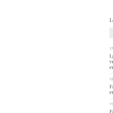
L
17
L
v
e
12
F
e
11
F