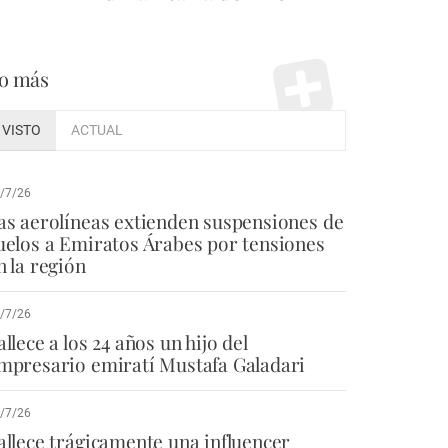
o más
VISTO
ACTUAL
/7/26
as aerolíneas extienden suspensiones de
uelos a Emiratos Árabes por tensiones
n la región
/7/26
allece a los 24 años un hijo del
mpresario emiratí Mustafa Galadari
/7/26
allece trágicamente una influencer